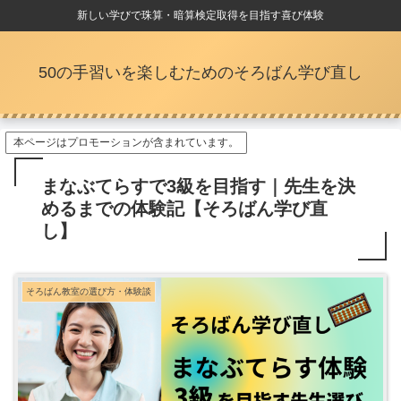
新しい学びで珠算・暗算検定取得を目指す喜び体験
50の手習いを楽しむためのそろばん学び直し
本ページはプロモーションが含まれています。
まなぶてらすで3級を目指す｜先生を決
めるまでの体験記【そろばん学び直
し】
そろばん教室の選び方・体験談